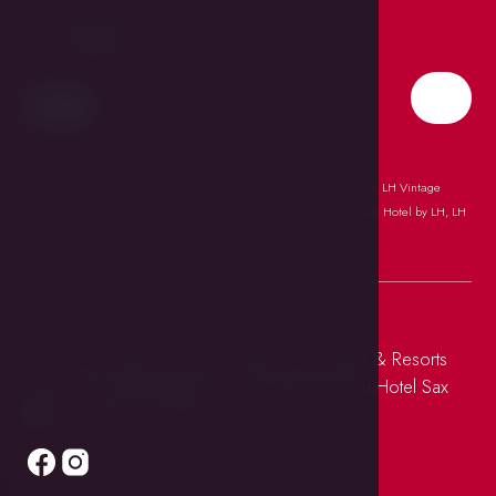
T:
+420 257 531 268
E:
hotel@sax.cz
LH Parkhotel Hluboká
,
LH Dvořák Tábor
,
Apartment Embassy by LH
,
LH Vintage
Design Hotel Sax
,
LH Hotel Mědínek
,
LH Hotels,
The Golden Wheel Hotel by LH
,
LH
Hotel Rožmberský dvůr
,
LH Hotel Mlýn
© 2026 Všechna práva vyhrazena LH Hotels & Resorts
s.r.o., IČO: 063 41 969 - LH Vintage Design Hotel Sax
Made by Newlogic