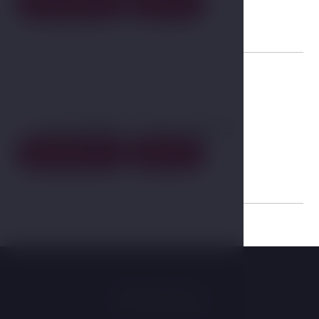
Zimmerdetail
Buchen
06
Low Budget of our choice
Zimmerdetail
Buchen
Information