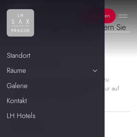
Unsere
Zimmer
Jetzt buchen
Buchen Sie bei uns und sichern Sie
sich Vorteile!
Standort
Der beste Preis
01
Räume
Auf der Website erhalten Sie Zugang zu
Galerie
exklusiven Preisen und Vorteilen, die nur auf
unserer Website verfügbar sind.
Kontakt
LH Hotels
Flexibilität
02