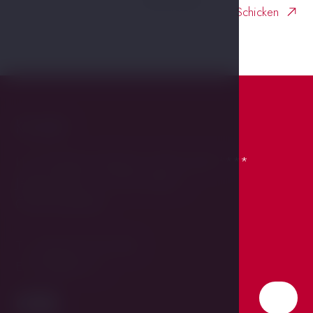
Schicken
Kontakt
LH VINTAGE DESIGN HOTEL SAX ****
Jánský Vršek 3, 118 00 Praha 1
Česká Republika
T:
+420 257 531 268
E:
hotel@sax.cz