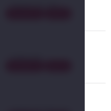
01
Superior Top view
Zimmerdetail
Buchen
02
Family Suite
Zimmerdetail
Buchen
03
Superior Double room