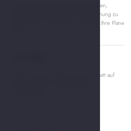
Wenn Sie direkt auf der Website buchen,
erhalten Sie mehr Flexibilität, Ihre Buchung zu
ändern oder zu stornieren, wenn sich Ihre Pläne
ändern.
10% Rabatt
03
Darüber hinaus erhalten Sie 10 % Rabatt auf
ermäßigte, nicht erstattungsfähige
Reservierungen.