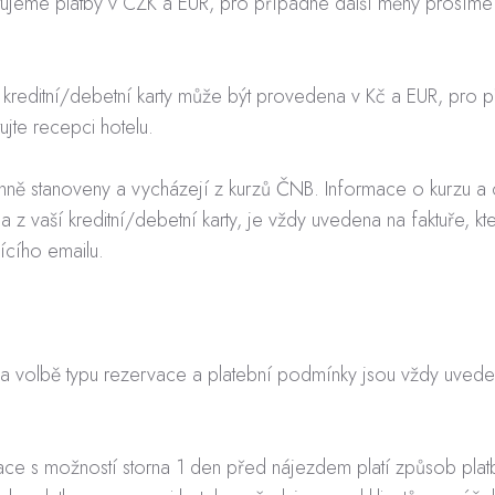
ptujeme platby v CZK a EUR, pro případné další měny prosíme
m kreditní/debetní karty může být provedena v Kč a EUR, pro 
ujte recepci hotelu.
nně stanoveny a vycházejí z kurzů ČNB. Informace o kurzu a
na z vaší kreditní/debetní karty, je vždy uvedena na faktuře, kt
ícího emailu.
 na volbě typu rezervace a platební podmínky jsou vždy uved
vace s možností storna 1 den před nájezdem platí způsob pla