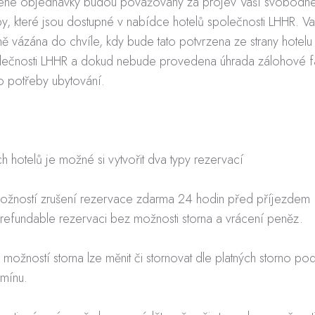
ené objednávky budou považovány za projev Vaší svobodné
y, které jsou dostupné v nabídce hotelů společnosti LHHR. V
 vázána do chvíle, kdy bude tato potvrzena ze strany hotel
ečnosti LHHR a dokud nebude provedena úhrada zálohové f
o potřeby ubytování.
 hotelů je možné si vytvořit dva typy rezervací
 možností zrušení rezervace zdarma 24 hodin před příjezdem
-refundable rezervaci bez možnosti storna a vrácení peněz.
 možností storna lze měnit či stornovat dle platných storno p
rmínu.