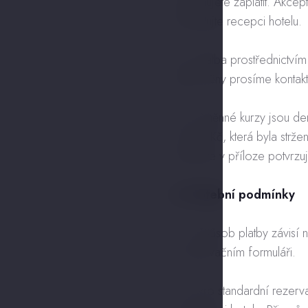
požadujete zaplatit. Akce
kontaktujte recepci hotelu.
5.2. Platba prostřednictví
další měny prosíme kontakt
5.3. Směnné kurzy jsou de
ceně v Kč, která byla strže
obdržíte v příloze potvrzuj
6. Platební podmínky
6.1. Způsob platby závisí
v rezervačním formuláři.
6.2. Pro standardní rezer