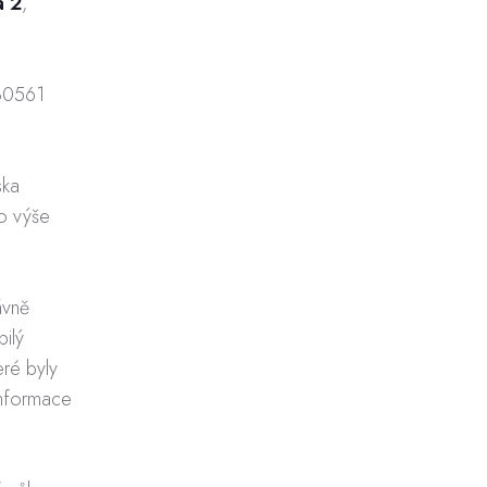
a 2
,
280561
ska
o výše
ávně
ilý
eré byly
informace