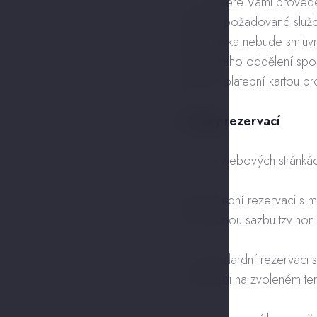
1.6. Veškeré Vámi proved
zakoupit požadované služb
objednávka nebude smluvně
obchodního oddělení spol
garance platební kartou pr
2. Typy rezervací
2.1. Na webových stránkách
a) standardní rezervaci s
b) nevratnou sazbu tzv.non
2.2. Standardní rezervaci s
v závislosti na zvoleném te