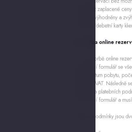
2.3. U rezervací bez možn
vrácení již zaplacené ceny
cenově zvýhodněny a zvýh
z kreditní/debetní karty kli
3. Tvorba online rezer
3.1. Při tvorbě online rez
rezervační formulář se vš
hotelu, datum pobytu, poč
REZERVOVAT. Následně se d
dle ceny a platebních podm
rezervační formulář a musít
Platební podmínky jsou dvo