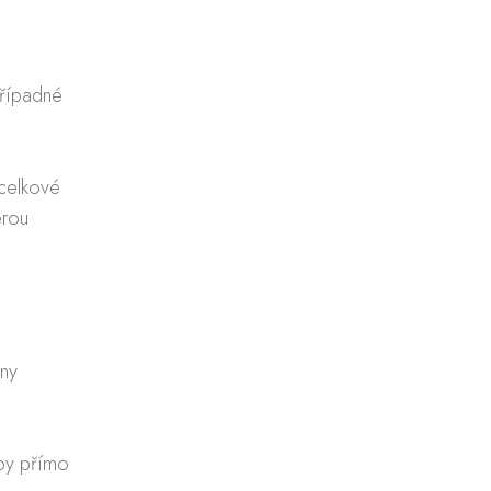
případné
 celkové
erou
eny
tby přímo