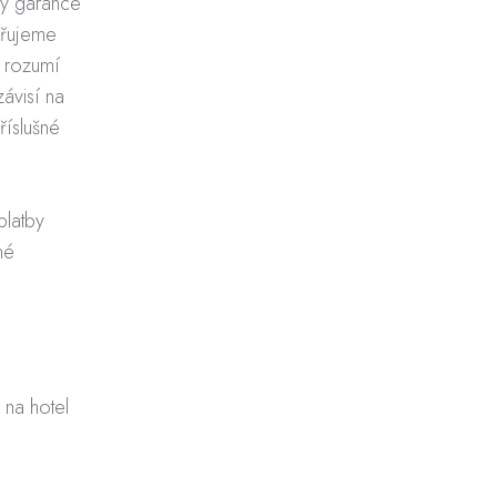
ly garance
věřujeme
e rozumí
ávisí na
říslušné
platby
né
 na hotel