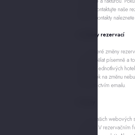
rezervace a fakturou. Poku
prosím, kontaktujte naše r
Veškeré kontakty naleznete
4. Změny rezervací
4.1. Veškeré změny rezerv
je třeba dělat písemně a 
stránkách jednotlivých ho
požadavek na změnu nebude
prostřednictvím emailu.
5. Ceny
5.1. Na našich webových 
za pobyt. V rezervačním f