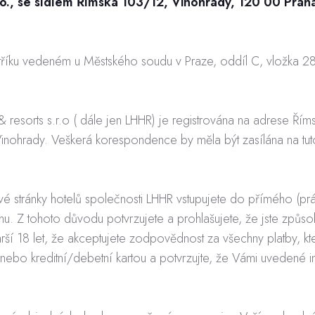
.o., se sídlem Římská 103/12, Vinohrady, 120 00 Prah
tříku vedeném u Městského soudu v Praze, oddíl C, vložka 
& resorts s.r.o ( dále jen LHHR) je registrována na adrese Řím
nohrady. Veškerá korespondence by měla být zasílána na tut
é stránky hotelů společnosti LHHR vstupujete do přímého (pr
u. Z tohoto důvodu potvrzujete a prohlašujete, že jste způsob
arší 18 let, že akceptujete zodpovědnost za všechny platby, kt
bo kreditní/debetní kartou a potvrzujte, že Vámi uvedené 