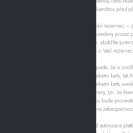
a) zvýhodněnou cenu rezer
peněz s okamžitou před pla
b) standardní rezervaci – p
formuláři uvedeny pouze p
rezervace, obdržíte potvr
informace o Vaší rezervaci
3.2. V případě, že si zvol
kreditní/debetní karty, ta
kreditní/debetní kartu uve
kartou 3.strany, tzn. že kli
kartu, kterou bude proved
zaslali link na zabezpečen
3.3. Pokud autorizace plat