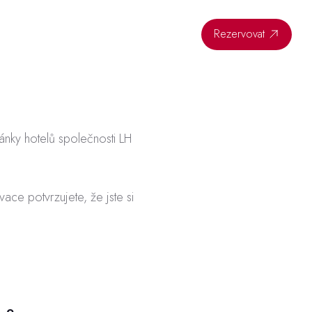
okalita
Pokoje
Galerie
Kontakt
LH Hotels
CS
Rezervovat
nky hotelů společnosti LH
ce potvrzujete, že jste si