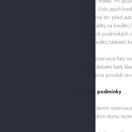
na recepci hotelu. Při způ
ubytování, číslo jejich kre
a provádíme tzv. před autor
blokace částky na kreditn
obchodních podmínkách vyda
částky z kreditní/debetní kar
6.3. Pro rezervace bez mo
z kreditní/debetní karty kli
v objednávce provádí rec
7. Storno podmínky
7.1. Provedením rezervace
či při pozdním stornu reze