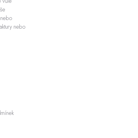
 vůle
aše
u nebo
aktury nebo
odmínek