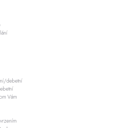
e
lání
tní/debetní
debetní
chom Vám
tvrzením