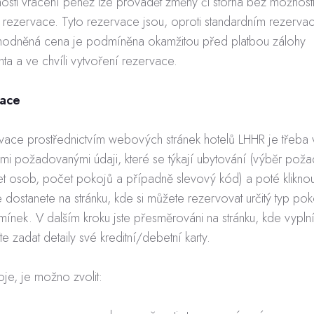
osti vrácení peněz lze provádět změny či storna bez možnost
 rezervace. Tyto rezervace jsou, oproti standardním rezerva
odněná cena je podmíněna okamžitou před platbou zálohy
enta a ve chvíli vytvoření rezervace.
vace
ervace prostřednictvím webových stránek hotelů LHHR je třeba v
emi požadovanými údaji, které se týkají ubytování (výběr po
et osob, počet pokojů a případně slevový kód) a poté kliknou
ostanete na stránku, kde si můžete rezervovat určitý typ pok
ínek. V dalším kroku jste přesměrováni na stránku, kde vyplní
e zadat detaily své kreditní/debetní karty.
je, je možno zvolit: