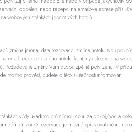
d potvrzující email neobdržíte nebo v případě jakýchkoliv do
ezervační oddělení nebo recepci na emailové adrese příslušn
 na webových stránkách jednotlivých hotelů.
ací (změna jména, data rezervace, změna hotelu, typu pokoj
to na email recepce daného hotelu, kontakty nalezneta na web
telů. Požadované změny Vám budou zpětně potvrzena. V příp
 možno provést, budete o této skutečnosti informováni
stránkách vždy uvádíme průměrnou cenu za pokoj/noc a cel
ormuláři při tvorbě rezervace je možné upravovat měnu, kter