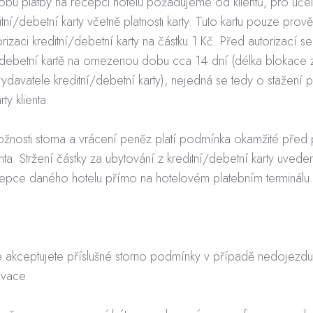
sobu platby na recepci hotelu požadujeme od klientů, pro úče
ditní/debetní karty včetně platnosti karty. Tuto kartu pouze pro
izaci kreditní/debetní karty na částku 1 Kč. Před autorizací s
í/debetní kartě na omezenou dobu cca 14 dní (délka blokace z
vatele kreditní/debetní karty), nejedná se tedy o stažení p
ty klienta.
žnosti storna a vrácení peněz platí podmínka okamžité před 
enta. Stržení částky za ubytování z kreditní/debetní karty uvede
epce daného hotelu přímo na hotelovém platebním terminálu.
 akceptujete příslušné storno podmínky v případě nedojezdu
rvace.