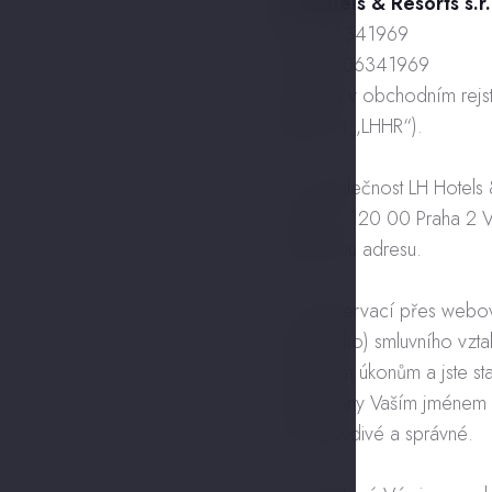
LH Hotels & Resorts s.r
IČO: 06341969
DIČ: CZ06341969
zapsaná v obchodním rejs
(dále jen „LHHR“).
1.4. Společnost LH Hotels 
103/12, 120 00 Praha 2 Vi
uvedenou adresu.
1.5. Rezervací přes webov
závazného) smluvního vztah
k právním úkonům a jste st
provedeny Vaším jménem ne
jsou pravdivé a správné.