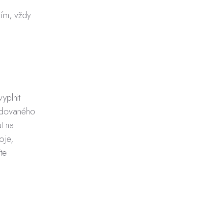
i
cím, vždy
yplnit
žadovaného
t na
oje,
te