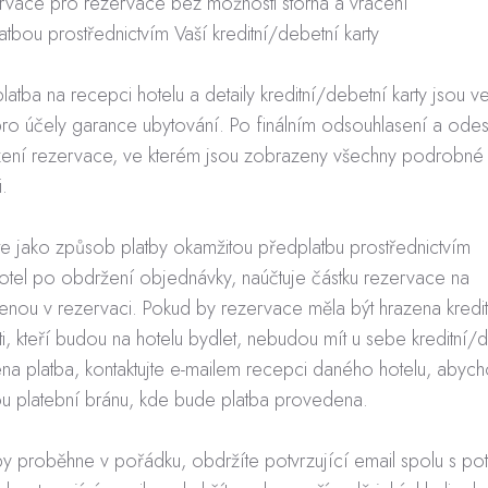
vace pro rezervace bez možnosti storna a vrácení
tbou prostřednictvím Vaší kreditní/debetní karty
latba na recepci hotelu a detaily kreditní/debetní karty jsou v
ro účely garance ubytování. Po finálním odsouhlasení a odes
zení rezervace, ve kterém jsou zobrazeny všechny podrobné
.
íte jako způsob platby okamžitou předplatbu prostřednictvím
k hotel po obdržení objednávky, naúčtuje částku rezervace na
denou v rezervaci. Pokud by rezervace měla být hrazena kredi
enti, kteří budou na hotelu bydlet, nebudou mít u sebe kreditní/
ena platba, kontaktujte e-mailem recepci daného hotelu, aby
ou platební bránu, kde bude platba provedena.
by proběhne v pořádku, obdržíte potvrzující email spolu s po