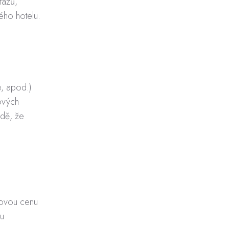
tazů,
ého hotelu.
e, apod.)
ových
adě, že
kovou cenu
ou