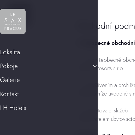
Obchodní podm
1. Všeobecné obchodní 
Lokalita
1.1. Tyto všeobecné obcho
Pokoje
Hotels & Resorts s.r.o.
Galerie
1.2. Navštívením a prohlíž
Kontakt
přečetl/a níže uvedené sml
LH Hotels
1.3. Poskytovatel služeb
Poskytovatelem ubytovacíc