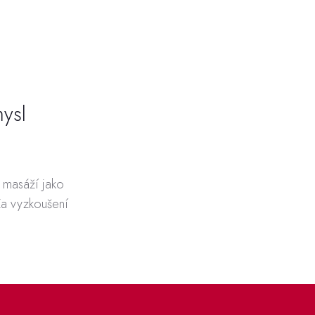
mysl
r masáží jako
Za vyzkoušení