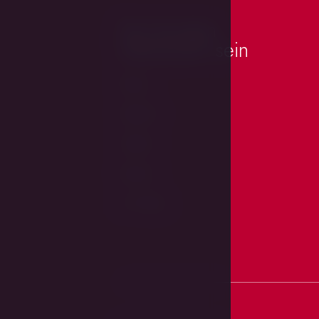
Sie könnten
interessiert sein
Räume
Standort
Galerie
Karriere
LH Hotels