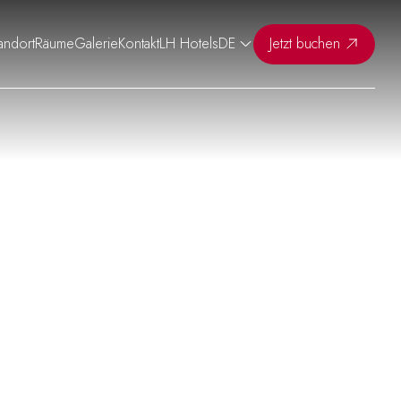
andort
Räume
Galerie
Kontakt
LH Hotels
DE
Jetzt buchen